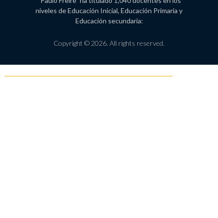
“Paulo Freire” ha titulado 1,040 docentes en los
niveles de Educación Inicial, Educación Primaria y
Educación secundaria:
Copyright © 2026. All rights reserved.
Política de Privacidad
Libro de reclamaciones
Proceso de admisión