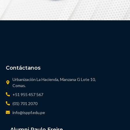
Contáctanos
Urbanización La Hacienda, Manzana G Lote 10,
Comas.
+51 955 457 567
(01) 701 2070
info@isppf.edu.pe
Alumni Paulo Freire