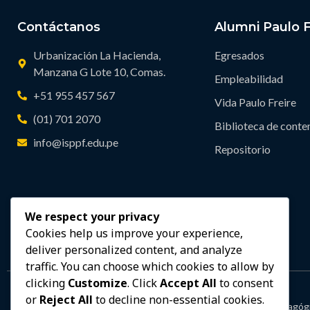
Contáctanos
Alumni Paulo F
Urbanización La Hacienda,
Egresados
Manzana G Lote 10, Comas.
Empleabilidad
+51 955 457 567
Vida Paulo Freire
(01) 701 2070
Biblioteca de conte
info@isppf.edu.pe
Repositorio
We respect your privacy
Cookies help us improve your experience,
deliver personalized content, and analyze
traffic. You can choose which cookies to allow by
clicking
Customize
. Click
Accept All
to consent
or
Reject All
to decline non-essential cookies.
En los 25 años de su actividad pedagógi