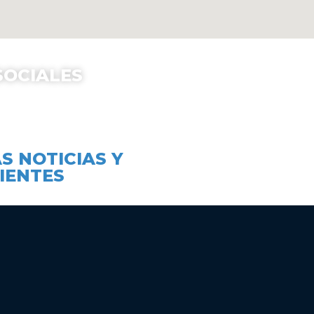
SOCIALES
dagogico.Paulo.Freire
@Pedagogico.Paulo.Freire
S NOTICIAS Y
IENTES