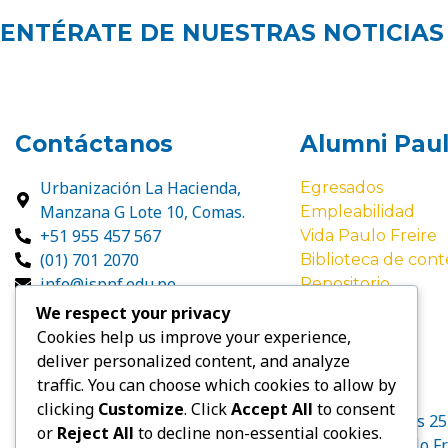
ENTÉRATE DE NUESTRAS NOTICIAS
Contáctanos
Alumni Paul
Urbanización La Hacienda,
Egresados
Manzana G Lote 10, Comas.
Empleabilidad
+51 955 457 567
Vida Paulo Freire
(01) 701 2070
Biblioteca de cont
info@isppf.edu.pe
Repositorio
We respect your privacy
Cookies help us improve your experience,
deliver personalized content, and analyze
traffic. You can choose which cookies to allow by
clicking
Customize
. Click
Accept All
to consent
En los 25
or
Reject All
to decline non-essential cookies.
“Paulo Fr